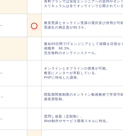
有料プランでは現役エンジニアへの質問やオンライン授
カリキュラムは全てオンラインで公開されている。
○
教室受講とオンライン受講の選択及び併用が可能。
円～
受講生の満足度が96.5％。
最短60日間でITエンジニアとして就職を目指せる。
就職率 98.3%。
完全無料のオンラインスクール。
オンラインとオフラインの授業が可能。
円～
教室にメンターが常駐している。
PHPに特化した講座。
閲覧期間無制限のオンライン動画教材で学習可能。
円～
講座買取制。
質問し放題（定額制）。
円～
Web制作やサービス開発スキルに特化。