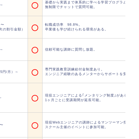
○
基礎から実践まで体系的に学べる学習プログラム。
円～
無制限でチャットで質問可能。
○
円〜
転職成功率 98.8%。
大の割引金額）
卒業後も学び続けられる環境がある。
○
円～
信頼可能な講師に質問し放題。
○
専門実践教育訓練給付金制度あり。
825円/月）～
エンジニア経験のあるメンターからサポートを受けられ
○
現役エンジニアによる｢メンタリング制度｣がある。
～
1ヶ月ごとに受講期間が延長可能。
○
現役Webエンジニアの講師によるマンツーマン指導。
円〜
スクール主催のイベントに参加可能。