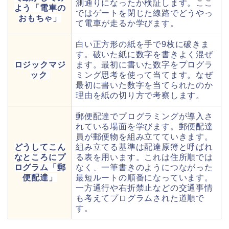
測通りになったか検証します。ここ
よう「電車の
ではゲートを閉じた線路でどうやっ
おもちゃ」
て電車が走るか学びます。
白い正方形の紙を手で9枚に破きま
す。破いた紙に数字を書きよく混ぜ
ロジックマジ
ます。最初に書いた数字をプログラ
ック
ミング思考を使って当てます。なぜ
最初に書いた数字を当てられたのか
理由を紙の切り方で考察します。
郵便配達でプログラミングが導入さ
れている場面を学びます。郵便配達
員が郵便物を組み立てていきます。
どうしてこん
組み立てる基準は配達原簿と呼ばれ
なところにプ
る表を用います。これは住所順では
ログラム「郵
なく、一筆書きのようにつながった
便配達」
最短ルートの順番になっています。
一方通行や右折禁止などの交通事情
も考えてプログラムされた道順で
す。