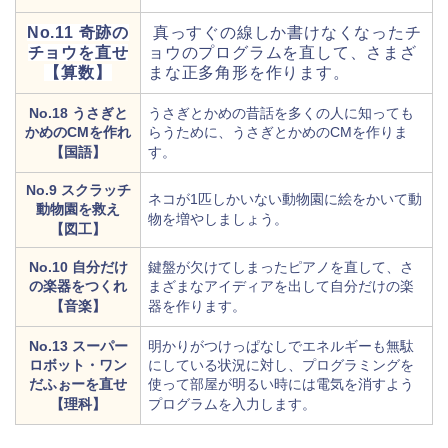
No.11 奇跡の
真っすぐの線しか書けなくなったチ
チョウを直せ
ョウのプログラムを直して、さまざ
【算数】
まな正多角形を作ります。
No.18 うさぎと
うさぎとかめの昔話を多くの人に知っても
かめのCMを作れ
らうために、うさぎとかめのCMを作りま
【国語】
す。
No.9 スクラッチ
ネコが1匹しかいない動物園に絵をかいて動
動物園を救え
物を増やしましょう。
【図工】
No.10 自分だけ
鍵盤が欠けてしまったピアノを直して、さ
の楽器をつくれ
まざまなアイディアを出して自分だけの楽
【音楽】
器を作ります。
No.13 スーパー
明かりがつけっぱなしでエネルギーも無駄
ロボット・ワン
にしている状況に対し、プログラミングを
だふぉーを直せ
使って部屋が明るい時には電気を消すよう
【理科】
プログラムを入力します。